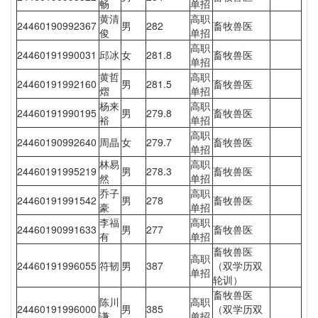
畅
单招
黄清
高职
24460190992367
男
282
畜牧兽医
俊
单招
高职
24460191990031
邱冰
女
281.8
畜牧兽医
单招
黄哲
高职
24460191992160
男
281.5
畜牧兽医
熠
单招
杨来
高职
24460191990195
男
279.8
畜牧兽医
裕
单招
高职
24460190992640
周晶
女
279.7
畜牧兽医
单招
林易
高职
24460191995219
男
278.3
畜牧兽医
然
单招
乔子
高职
24460191991542
男
278
畜牧兽医
豪
单招
李福
高职
24460190991633
男
277
畜牧兽医
有
单招
畜牧兽医
高职
24460191996055
符韧
男
387
（双学历双
单招
轮训）
畜牧兽医
陈川
高职
24460191996000
男
385
（双学历双
谦
单招