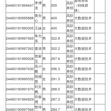
畜牧兽医
李博
高职
24460191994647
男
355
（特殊群
龙
单招
体）
黄合
高职
24460190995888
男
400
大数据技术
心
单招
高职
24460191990305
王妹
女
400
大数据技术
单招
朱允
高职
24460190997565
男
322.8
大数据技术
东
单招
高职
24460190997262
黄涛
男
302.2
大数据技术
单招
曾家
高职
24460191990028
男
297.6
大数据技术
宝
单招
高小
高职
24460190997630
女
296.3
大数据技术
蝶
单招
胡感
高职
24460190990532
女
291.3
大数据技术
恩
单招
刘文
高职
24460190991970
男
288.5
大数据技术
枫
单招
符俊
高职
24460191994929
男
287.3
大数据技术
博
单招
曾传
高职
24460190997566
男
284.7
大数据技术