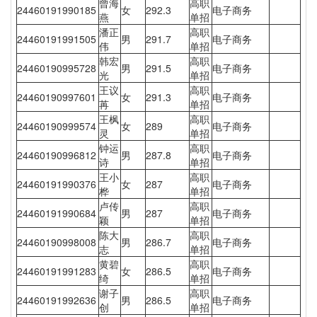
曾海
高职
24460191990185
女
292.3
电子商务
燕
单招
潘正
高职
24460191991505
男
291.7
电子商务
伟
单招
韩宏
高职
24460190995728
男
291.5
电子商务
光
单招
王议
高职
24460190997601
女
291.3
电子商务
苒
单招
王枫
高职
24460190999574
女
289
电子商务
灵
单招
钟运
高职
24460190996812
男
287.8
电子商务
诗
单招
王小
高职
24460191990376
女
287
电子商务
桦
单招
卢传
高职
24460191990684
男
287
电子商务
颖
单招
陈大
高职
24460190998008
男
286.7
电子商务
志
单招
黄碧
高职
24460191991283
女
286.5
电子商务
绮
单招
谢子
高职
24460191992636
男
286.5
电子商务
创
单招