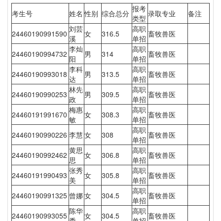
报考
考生号
姓名
性别
综合总分
录取专业
备注
类型
刘芸
高职
24460190991590
女
316.5
畜牧兽医
溪
单招
李灿
高职
24460190994732
男
314
畜牧兽医
阳
单招
李科
高职
24460190993018
男
313.5
畜牧兽医
达
单招
林先
高职
24460190990253
男
309.5
畜牧兽医
政
单招
梅惠
高职
24460191991670
女
308.3
畜牧兽医
敏
单招
高职
24460190990226
李慧
女
308
畜牧兽医
单招
黄思
高职
24460190992462
女
306.8
畜牧兽医
思
单招
张秀
高职
24460191990493
女
305.8
畜牧兽医
美
单招
高职
24460190991325
曾娜
女
304.5
畜牧兽医
单招
陈华
高职
24460190993055
女
304.5
畜牧兽医
秀
单招