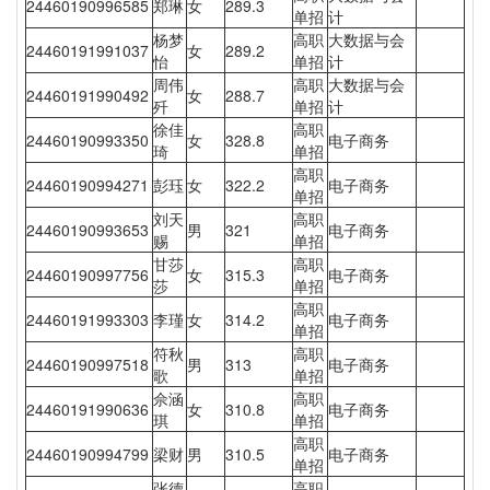
24460190996585
郑琳
女
289.3
单招
计
杨梦
高职
大数据与会
24460191991037
女
289.2
怡
单招
计
周伟
高职
大数据与会
24460191990492
女
288.7
歼
单招
计
徐佳
高职
24460190993350
女
328.8
电子商务
琦
单招
高职
24460190994271
彭珏
女
322.2
电子商务
单招
刘天
高职
24460190993653
男
321
电子商务
赐
单招
甘莎
高职
24460190997756
女
315.3
电子商务
莎
单招
高职
24460191993303
李瑾
女
314.2
电子商务
单招
符秋
高职
24460190997518
男
313
电子商务
歌
单招
佘涵
高职
24460191990636
女
310.8
电子商务
琪
单招
高职
24460190994799
梁财
男
310.5
电子商务
单招
张德
高职